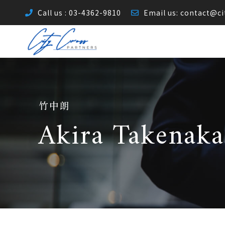
Call us : 03-4362-9810
Email us:
contact@ci
竹中朗
Akira Takenaka