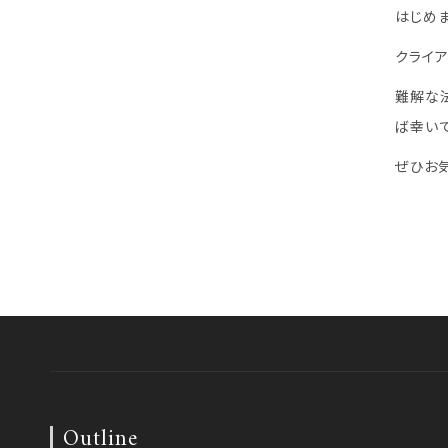
はじめ
クライ
難解な
ば幸いで
ぜひお
Outline