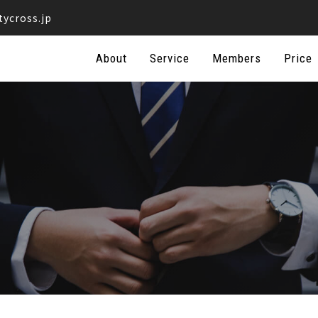
tycross.jp
Skip
About
Service
Members
Price
to
content