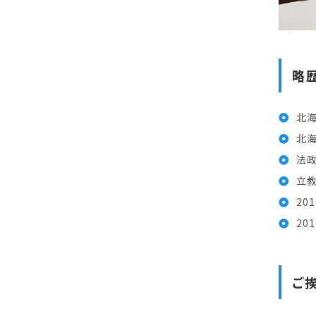
略
北
北
法
立
20
20
ご