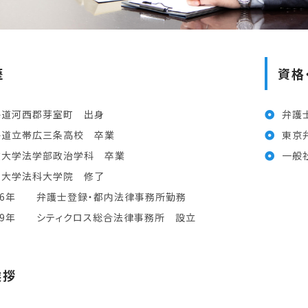
歴
資格
海道河西郡芽室町 出身
弁護
海道立帯広三条高校 卒業
東京
政大学法学部政治学科 卒業
一般
教大学法科大学院 修了
16年 弁護士登録・都内法律事務所勤務
19年 シティクロス総合法律事務所 設立
挨拶