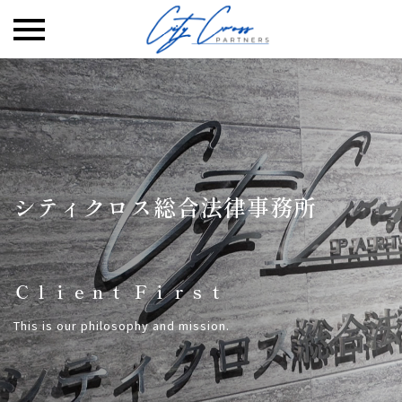
Skip
to
content
シティクロス総合法律事務所
Ｃｌｉｅｎｔ Ｆｉｒｓｔ
This is our philosophy and mission.