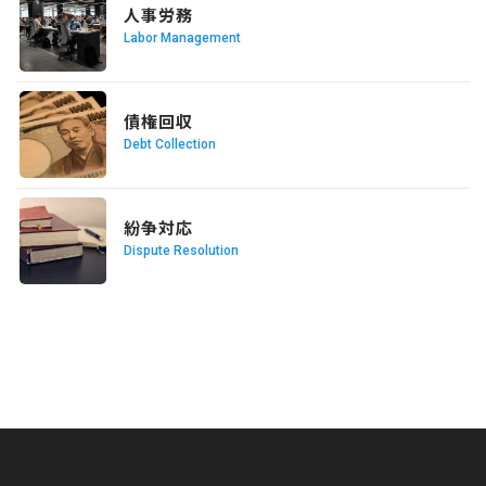
人事労務
Labor Management
READ MORE
債権回収
Debt Collection
READ MORE
紛争対応
Dispute Resolution